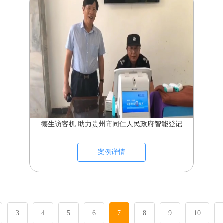
德生访客机 助力贵州市同仁人民政府智能登记
案例详情
3
4
5
6
7
8
9
10